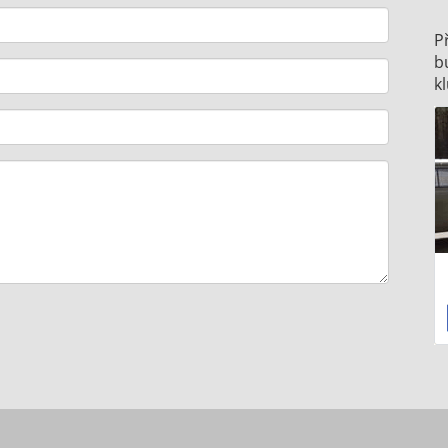
P
b
k