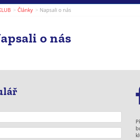
KLUB
Články
Napsali o nás
apsali o nás
ulář
P
b
k