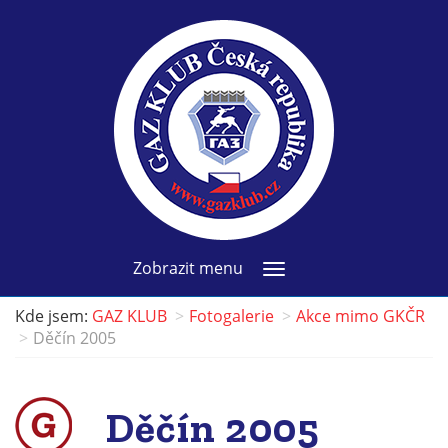
Zobrazit menu
Kde jsem:
GAZ KLUB
Fotogalerie
Akce mimo GKČR
Děčín 2005
Děčín 2005