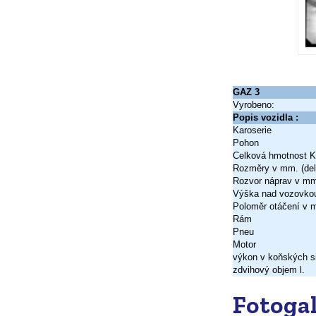
GAZ 3
Vyrobeno:
Popis vozidla :
Karoserie
Pohon
Celková hmotnost 
Rozměry v mm. (del.
Rozvor náprav v m
Výška nad vozovko
Poloměr otáčení v 
Rám
Pneu
Motor
výkon v koňských s
zdvihový objem l.
Fotogal