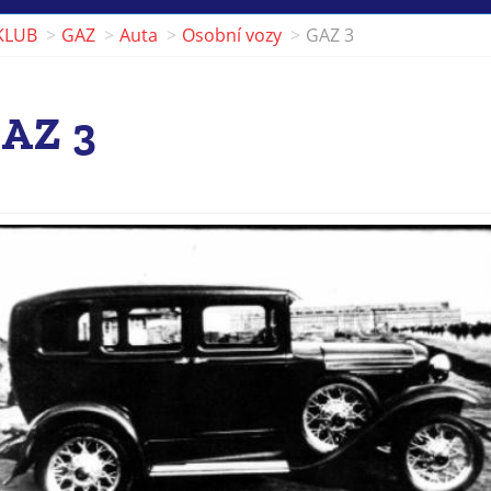
KLUB
GAZ
Auta
Osobní vozy
GAZ 3
AZ 3