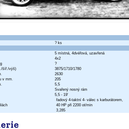
? ks
5 místná, 4dvéřová, uzavřená
4x2
Kg
?
/šíř./výš)
3875/1710/1780
m.
2630
u v mm.
205
m.
5,5
Svařený nosný rám
5,5 - 19'
řadový 4-taktní 4- válec s karburátorem,
ilách
40 HP při 2200 ot/min
3,285
erie