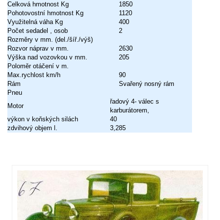
Celková hmotnost Kg
1850
Pohotovostní hmotnost Kg
1120
Využitelná váha Kg
400
Počet sedadel , osob
2
Rozměry v mm. (del./šíř./výš)
Rozvor náprav v mm.
2630
Výška nad vozovkou v mm.
205
Poloměr otáčení v m.
Max.rychlost km/h
90
Rám
Svařený nosný rám
Pneu
řadový 4- válec s
Motor
karburátorem,
výkon v koňských silách
40
zdvihový objem l.
3,285